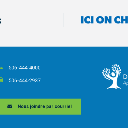
s
506-444-4000
506-444-2937
Nous joindre par courriel