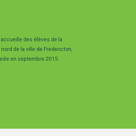
 accueille des élèves de la
nord de la ville de Fredericton,
gurée en septembre 2015.